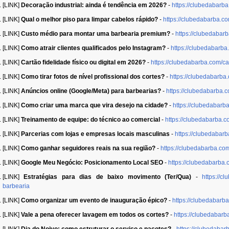
[LINK]
Decoração industrial: ainda é tendência em 2026?
-
https://clubedabarb
[LINK]
Qual o melhor piso para limpar cabelos rápido?
-
https://clubedabarba.c
[LINK]
Custo médio para montar uma barbearia premium?
-
https://clubedaba
[LINK]
Como atrair clientes qualificados pelo Instagram?
-
https://clubedabarba
[LINK]
Cartão fidelidade físico ou digital em 2026?
-
https://clubedabarba.com/car
[LINK]
Como tirar fotos de nível profissional dos cortes?
-
https://clubedabarba
[LINK]
Anúncios online (Google/Meta) para barbearias?
-
https://clubedabarba.
[LINK]
Como criar uma marca que vira desejo na cidade?
-
https://clubedabarb
[LINK]
Treinamento de equipe: do técnico ao comercial
-
https://clubedabarba.
[LINK]
Parcerias com lojas e empresas locais masculinas
-
https://clubedabar
[LINK]
Como ganhar seguidores reais na sua região?
-
https://clubedabarba.c
[LINK]
Google Meu Negócio: Posicionamento Local SEO
-
https://clubedabarba
[LINK]
Estratégias para dias de baixo movimento (Ter/Qua)
-
https://c
barbearia
[LINK]
Como organizar um evento de inauguração épico?
-
https://clubedabar
[LINK]
Vale a pena oferecer lavagem em todos os cortes?
-
https://clubedabar
[LINK]
Dia do Noivo: como estruturar o serviço e pacotes?
-
https://clubedabar