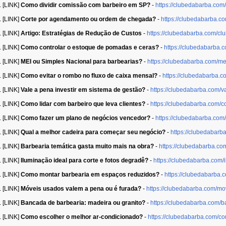
[LINK]
Como dividir comissão com barbeiro em SP?
-
https://clubedabarba.com
[LINK]
Corte por agendamento ou ordem de chegada?
-
https://clubedabarba.
[LINK]
Artigo: Estratégias de Redução de Custos
-
https://clubedabarba.com/cl
[LINK]
Como controlar o estoque de pomadas e ceras?
-
https://clubedabarba
[LINK]
MEI ou Simples Nacional para barbearias?
-
https://clubedabarba.com/me
[LINK]
Como evitar o rombo no fluxo de caixa mensal?
-
https://clubedabarba.c
[LINK]
Vale a pena investir em sistema de gestão?
-
https://clubedabarba.com/v
[LINK]
Como lidar com barbeiro que leva clientes?
-
https://clubedabarba.com/c
[LINK]
Como fazer um plano de negócios vencedor?
-
https://clubedabarba.co
[LINK]
Qual a melhor cadeira para começar seu negócio?
-
https://clubedabarb
[LINK]
Barbearia temática gasta muito mais na obra?
-
https://clubedabarba.co
[LINK]
Iluminação ideal para corte e fotos degradê?
-
https://clubedabarba.com/
[LINK]
Como montar barbearia em espaços reduzidos?
-
https://clubedabarba
[LINK]
Móveis usados valem a pena ou é furada?
-
https://clubedabarba.com/mo
[LINK]
Bancada de barbearia: madeira ou granito?
-
https://clubedabarba.com/
[LINK]
Como escolher o melhor ar-condicionado?
-
https://clubedabarba.com/c