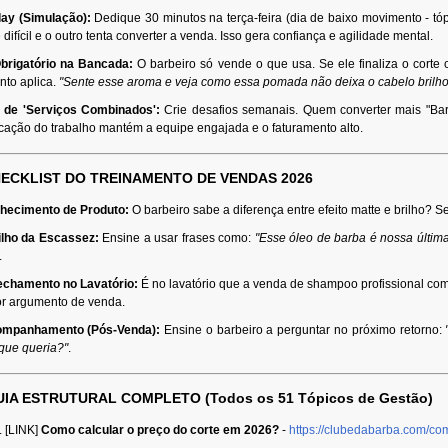
lay (Simulação):
Dedique 30 minutos na terça-feira (dia de baixo movimento - tóp
e difícil e o outro tenta converter a venda. Isso gera confiança e agilidade mental.
brigatório na Bancada:
O barbeiro só vende o que usa. Se ele finaliza o corte
nto aplica.
"Sente esse aroma e veja como essa pomada não deixa o cabelo brilh
 de 'Serviços Combinados':
Crie desafios semanais. Quem converter mais "Bar
cação do trabalho mantém a equipe engajada e o faturamento alto.
ECKLIST DO TREINAMENTO DE VENDAS 2026
hecimento de Produto:
O barbeiro sabe a diferença entre efeito matte e brilho? 
ilho da Escassez:
Ensine a usar frases como:
"Esse óleo de barba é nossa últim
.
echamento no Lavatório:
É no lavatório que a venda de shampoo profissional co
or argumento de venda.
mpanhamento (Pós-Venda):
Ensine o barbeiro a perguntar no próximo retorno:
 que queria?"
.
GUIA ESTRUTURAL COMPLETO (Todos os 51 Tópicos de Gestão)
[LINK]
Como calcular o preço do corte em 2026?
-
https://clubedabarba.com/co