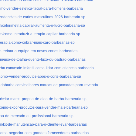
omo-vender-estetica-facial-para-homens-barbearia
tendencias-de-cortes-masculinos-2026-barbearia-sp
m/colorimetria-capilar-aumenta-o-lucro-barbearia-sp
m/como-introduzir-a-terapia-capilar-barbearia-sp
terapia-como-cobrar-mais-caro-barbearias-sp
o-treinar-a-equipe-em-novos-cortes-barbearias
om/uso-de-toalha-quente-luxo-ou-padrao-barbearias
rba.com/corte-infantil-como-lidar-com-criancas-barbearia
/como-vender-produtos-apos-o-corte-barbearia-sp
ubedabarba.com/melhores-marcas-de-pomadas-para-revenda-
m/criar-marca-propria-de-oleo-de-barba-barbearia-sp
/como-expor-produtos-para-vender-mais-barbearia-sp
oo-de-mercado-ou-profissional-barbearia-sp
m/kit-de-manutencao-para-o-cliente-levar-barbearias
/como-negociar-com-grandes-fornecedores-barbearias