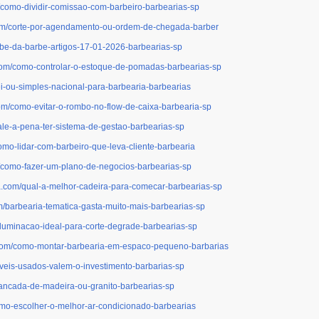
/como-dividir-comissao-com-barbeiro-barbearias-sp
com/corte-por-agendamento-ou-ordem-de-chegada-barber
ube-da-barbe-artigos-17-01-2026-barbearias-sp
.com/como-controlar-o-estoque-de-pomadas-barbearias-sp
i-ou-simples-nacional-para-barbearia-barbearias
om/como-evitar-o-rombo-no-flow-de-caixa-barbearia-sp
ale-a-pena-ter-sistema-de-gestao-barbearias-sp
omo-lidar-com-barbeiro-que-leva-cliente-barbearia
m/como-fazer-um-plano-de-negocios-barbearias-sp
a.com/qual-a-melhor-cadeira-para-comecar-barbearias-sp
m/barbearia-tematica-gasta-muito-mais-barbearias-sp
iluminacao-ideal-para-corte-degrade-barbearias-sp
.com/como-montar-barbearia-em-espaco-pequeno-barbarias
veis-usados-valem-o-investimento-barbarias-sp
bancada-de-madeira-ou-granito-barbearias-sp
omo-escolher-o-melhor-ar-condicionado-barbearias