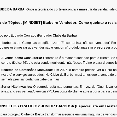
UBE DA BARBA: Onde a técnica do corte encontra a maestria da venda.
Fale 
lo do Tópico: [MINDSET] Barbeiro Vendedor: Como quebrar a resis
.
do por:
Eduardo Conrado (Fundador
Clube da Barba
)
s barbeiros em Campinas e região dizem: 'Eu sou artista, não sou vendedor'. 
do gestor é mostrar que vender não é 'empurrar' produto, mas sim
prescrever
a co
A Venda como Consultoria:
O barbeiro é a maior autoridade para o cliente. S
correto (tópico 46), ele está sendo negligente, não 'ético'. Treine-o para diagnos
Sistema de Comissões Motivador:
Em 2026, o barbeiro precisa ver o lucro n
(varejo) e serviços agregados. No
Clube da Barba
, mostramos que a venda de pr
sem ele precisar cortar um cabelo a mais.
Script Não-Invasivo:
O segredo está nas perguntas. Em vez de "Quer levar e
finalizar o seu penteado em casa?"
. A resposta do cliente abre a porta para a dem
ONSELHOS PRÁTICOS: JUNIOR BARBOSA (Especialista em Gestão
 para o projeto
Clube da Barba
transformar a equipe em uma máquina de vendas em