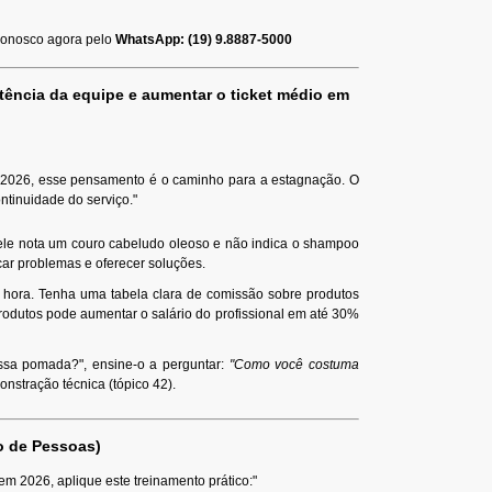
conosco agora pelo
WhatsApp: (19) 9.8887-5000
tência da equipe e aumentar o ticket médio em
Em 2026, esse pensamento é o caminho para a estagnação. O
ntinuidade do serviço."
e ele nota um couro cabeludo oleoso e não indica o shampoo
ticar problemas e oferecer soluções.
a hora. Tenha uma tabela clara de comissão sobre produtos
odutos pode aumentar o salário do profissional em até 30%
ssa pomada?", ensine-o a perguntar:
"Como você costuma
onstração técnica (tópico 42).
 de Pessoas)
 2026, aplique este treinamento prático:"