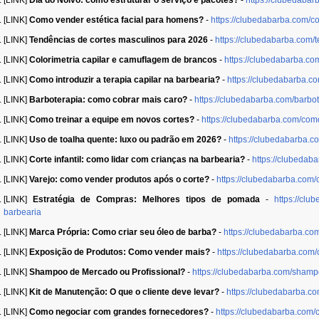
[LINK]
Como vender estética facial para homens?
-
https://clubedabarba.com/c
[LINK]
Tendências de cortes masculinos para 2026
-
https://clubedabarba.com/
[LINK]
Colorimetria capilar e camuflagem de brancos
-
https://clubedabarba.co
[LINK]
Como introduzir a terapia capilar na barbearia?
-
https://clubedabarba.co
[LINK]
Barboterapia: como cobrar mais caro?
-
https://clubedabarba.com/barbo
[LINK]
Como treinar a equipe em novos cortes?
-
https://clubedabarba.com/com
[LINK]
Uso de toalha quente: luxo ou padrão em 2026?
-
https://clubedabarba.c
[LINK]
Corte infantil: como lidar com crianças na barbearia?
-
https://clubedaba
[LINK]
Varejo: como vender produtos após o corte?
-
https://clubedabarba.com
[LINK]
Estratégia de Compras: Melhores tipos de pomada
-
https://cl
barbearia
[LINK]
Marca Própria: Como criar seu óleo de barba?
-
https://clubedabarba.co
[LINK]
Exposição de Produtos: Como vender mais?
-
https://clubedabarba.com
[LINK]
Shampoo de Mercado ou Profissional?
-
https://clubedabarba.com/shamp
[LINK]
Kit de Manutenção: O que o cliente deve levar?
-
https://clubedabarba.co
[LINK]
Como negociar com grandes fornecedores?
-
https://clubedabarba.com