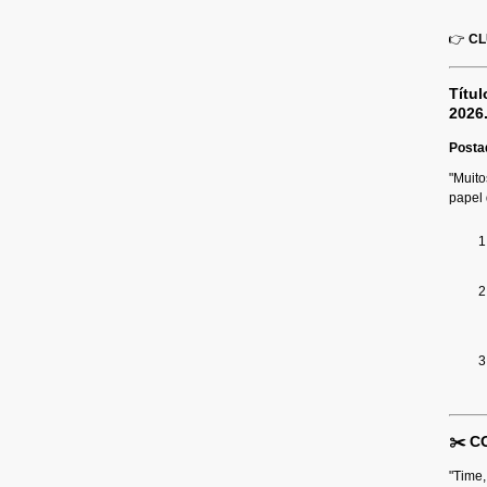
👉
CL
Títu
2026
Posta
"Muito
papel 
✂️ C
"Time,