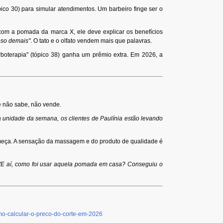
ico 30) para simular atendimentos. Um barbeiro finge ser o
 com a pomada da marca X, ele deve explicar os benefícios
oso demais"
. O tato e o olfato vendem mais que palavras.
boterapia" (tópico 38) ganha um prêmio extra. Em 2026, a
Se não sabe, não vende.
a unidade da semana, os clientes de Paulínia estão levando
meça. A sensação da massagem e do produto de qualidade é
"E aí, como foi usar aquela pomada em casa? Conseguiu o
mo-calcular-o-preco-do-corte-em-2026