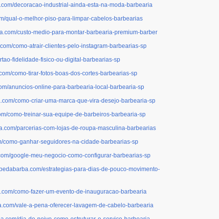
a.com/decoracao-industrial-ainda-esta-na-moda-barbearia
om/qual-o-melhor-piso-para-limpar-cabelos-barbearias
rba.com/custo-medio-para-montar-barbearia-premium-barber
.com/como-atrair-clientes-pelo-instagram-barbearias-sp
tao-fidelidade-fisico-ou-digital-barbearias-sp
.com/como-tirar-fotos-boas-dos-cortes-barbearias-sp
com/anuncios-online-para-barbearia-local-barbearia-sp
a.com/como-criar-uma-marca-que-vira-desejo-barbearia-sp
com/como-treinar-sua-equipe-de-barbeiros-barbearia-sp
ba.com/parcerias-com-lojas-de-roupa-masculina-barbearias
om/como-ganhar-seguidores-na-cidade-barbearias-sp
.com/google-meu-negocio-como-configurar-barbearias-sp
lubedabarba.com/estrategias-para-dias-de-pouco-movimento-
ba.com/como-fazer-um-evento-de-inauguracao-barbearia
ba.com/vale-a-pena-oferecer-lavagem-de-cabelo-barbearia
ba.com/dia-do-noivo-como-estruturar-o-servico-barbearia