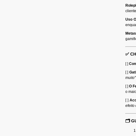
Rolep
client
Uso O
enqua
Metas
gamifi
✅ CH
[ ]
Con
[ ]
Gat
muito"
[ ]
O F
o mai
[ ]
Aco
efeito
🗂️ 